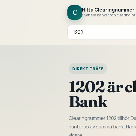
Hitta Clearingnummer
C
Svenska banker och clearingint
Sök bank eller clearingnummer
DIREKT TRÄFF
1202 är 
Bank
Clearingnummer 1202 tillhör D
hanteras av samma bank. Här ka
vidare.