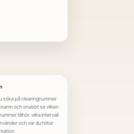
n
du söka på clearingnummer
nknamn och snabbt se vilken
ummer tillhör, vilka intervall
vänder och var du hittar
mation.