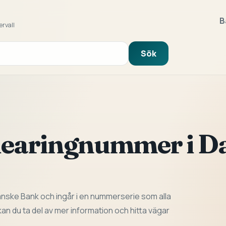
B
ervall
Sök
clearingnummer i D
anske Bank och ingår i en nummerserie som alla
n du ta del av mer information och hitta vägar