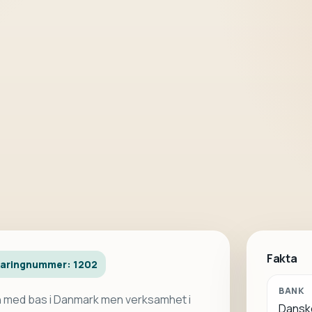
Fakta
earingnummer: 1202
BANK
 med bas i Danmark men verksamhet i
Dansk