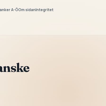
anker A-Ö
Om sidan
Integritet
anske