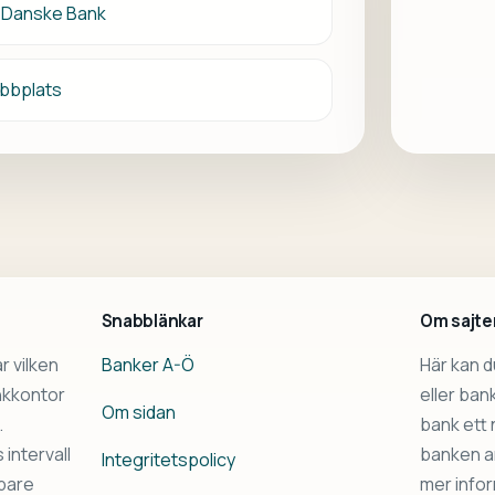
ör Danske Bank
bbplats
Snabblänkar
Om sajte
r vilken
Banker A-Ö
Här kan 
ankkontor
eller ba
Om sidan
.
bank ett n
intervall
banken an
Integritetspolicy
bbare
mer infor