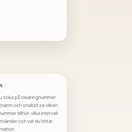
n
du söka på clearingnummer
nknamn och snabbt se vilken
ummer tillhör, vilka intervall
vänder och var du hittar
mation.