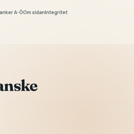
anker A-Ö
Om sidan
Integritet
anske