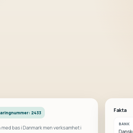
Fakta
earingnummer: 2433
BANK
 med bas i Danmark men verksamhet i
Dansk