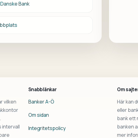
ör Danske Bank
bbplats
Snabblänkar
Om sajte
r vilken
Banker A-Ö
Här kan 
ankkontor
eller ba
Om sidan
.
bank ett n
intervall
banken an
Integritetspolicy
bbare
mer infor