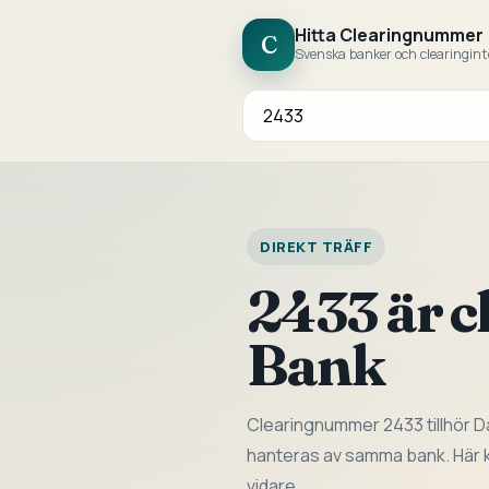
Hitta Clearingnummer
C
Svenska banker och clearingint
Sök bank eller clearingnummer
DIREKT TRÄFF
2433 är 
Bank
Clearingnummer 2433 tillhör D
hanteras av samma bank. Här ka
vidare.