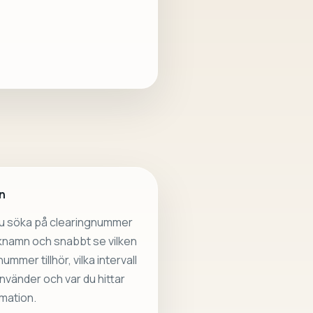
n
du söka på clearingnummer
nknamn och snabbt se vilken
ummer tillhör, vilka intervall
vänder och var du hittar
mation.