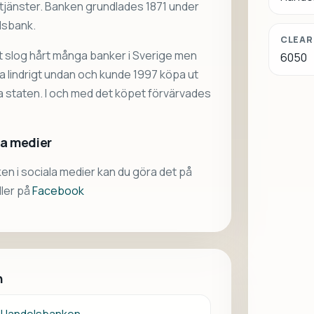
tjänster. Banken grundlades 1871 under
lsbank.
CLEAR
t slog hårt många banker i Sverige men
6050
lindrigt undan och kunde 1997 köpa ut
 staten. I och med det köpet förvärvades
la medier
ken i sociala medier kan du göra det på
ller på
Facebook
n