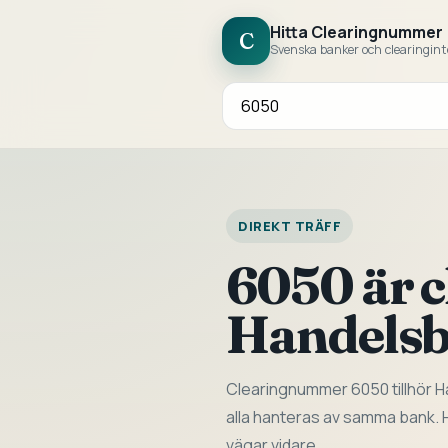
Hitta Clearingnummer
C
Svenska banker och clearingint
Sök bank eller clearingnummer
DIREKT TRÄFF
6050 är 
Handels
Clearingnummer 6050 tillhör 
alla hanteras av samma bank. H
vägar vidare.