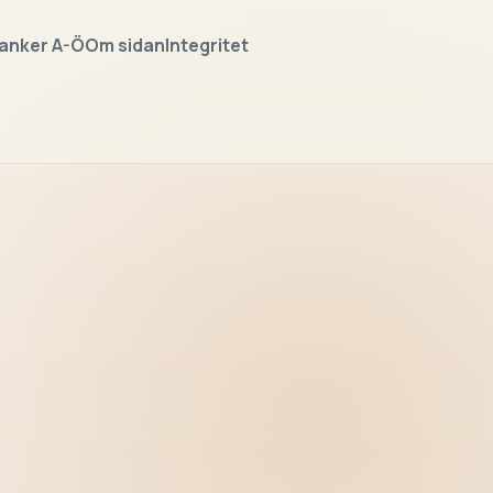
anker A-Ö
Om sidan
Integritet