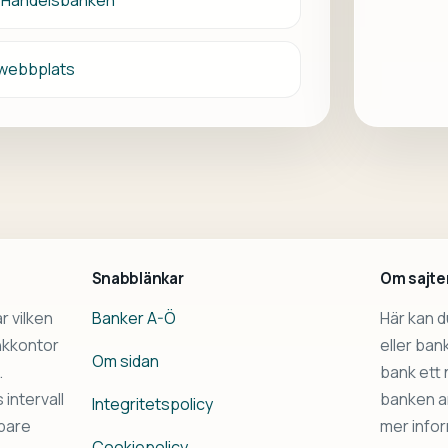
ör Handelsbanken
webbplats
Snabblänkar
Om sajte
r vilken
Banker A-Ö
Här kan 
ankkontor
eller ba
Om sidan
.
bank ett n
intervall
banken an
Integritetspolicy
bbare
mer infor
Cookiepolicy