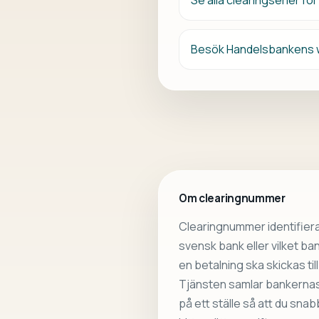
Se alla clearingserier f
Besök Handelsbankens 
Om clearingnummer
Clearingnummer identifiera
svensk bank eller vilket b
en betalning ska skickas till
Tjänsten samlar bankernas 
på ett ställe så att du sna