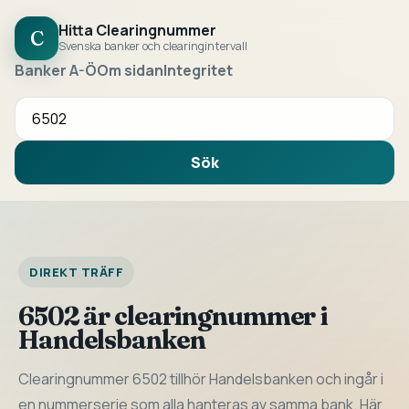
Hitta Clearingnummer
C
Svenska banker och clearingintervall
Banker A-Ö
Om sidan
Integritet
Sök bank eller clearingnummer
Sök
DIREKT TRÄFF
6502 är clearingnummer i
Handelsbanken
Clearingnummer 6502 tillhör Handelsbanken och ingår i
en nummerserie som alla hanteras av samma bank. Här